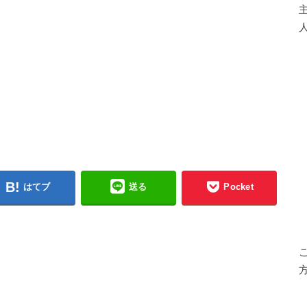
人
はてブ
送る
Pocket