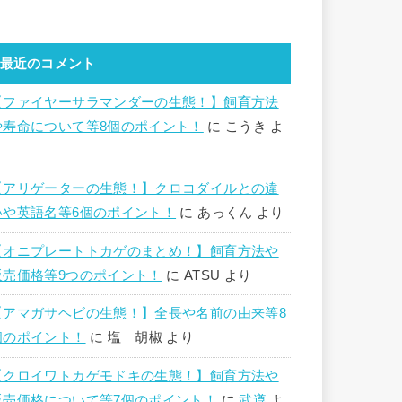
最近のコメント
【ファイヤーサラマンダーの生態！】飼育方法
や寿命について等8個のポイント！
に
こうき
よ
り
【アリゲーターの生態！】クロコダイルとの違
いや英語名等6個のポイント！
に
あっくん
より
【オニプレートトカゲのまとめ！】飼育方法や
販売価格等9つのポイント！
に
ATSU
より
【アマガサヘビの生態！】全長や名前の由来等8
個のポイント！
に
塩 胡椒
より
【クロイワトカゲモドキの生態！】飼育方法や
販売価格について等7個のポイント！
に
武遵
よ