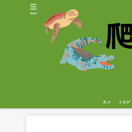
MENU
カメ
トカゲ
イグア
カメレ
ヤモリ