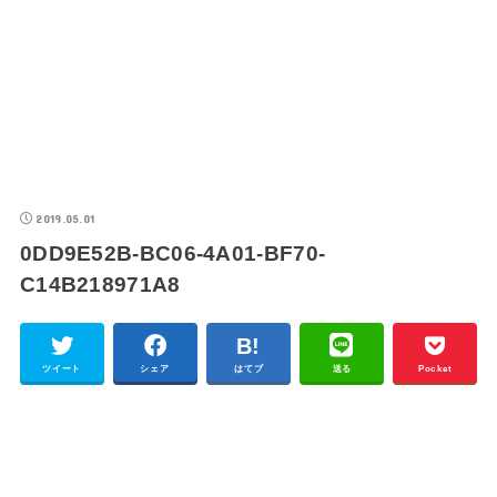
2019.05.01
0DD9E52B-BC06-4A01-BF70-
C14B218971A8
ツイート
シェア
はてブ
送る
Pocket