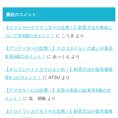
最近のコメント
【ファイヤーサラマンダーの生態！】飼育方法や寿命に
ついて等8個のポイント！
に
こうき
より
【アリゲーターの生態！】クロコダイルとの違いや英語
名等6個のポイント！
に
あっくん
より
【オニプレートトカゲのまとめ！】飼育方法や販売価格
等9つのポイント！
に
ATSU
より
【アマガサヘビの生態！】全長や名前の由来等8個のポ
イント！
に
塩 胡椒
より
【クロイワトカゲモドキの生態！】飼育方法や販売価格