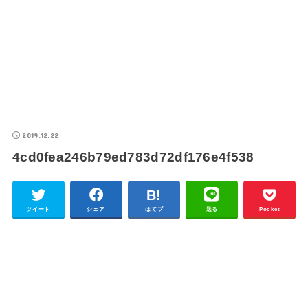
2019.12.22
4cd0fea246b79ed783d72df176e4f538
ツイート
シェア
はてブ
送る
Pocket