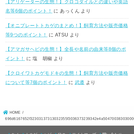
【アリゲーターの生態！】クロコダイルとの違いや英語
名等6個のポイント！
に
あっくん
より
【オニプレートトカゲのまとめ！】飼育方法や販売価格
等9つのポイント！
に
ATSU
より
【アマガサヘビの生態！】全長や名前の由来等8個のポ
イント！
に
塩 胡椒
より
【クロイワトカゲモドキの生態！】飼育方法や販売価格
について等7個のポイント！
に
武遵
より
HOME
696d6167652f32303137313032355f3036373239342e4a5047003830300