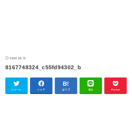
2020.06.12
8167748324_c55fd94302_b
ツイート
シェア
はてブ
送る
Pocket