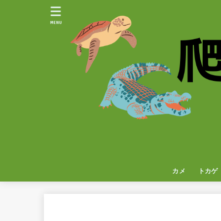
MENU
カメ
トカゲ
イグア
カメレ
ヤモリ