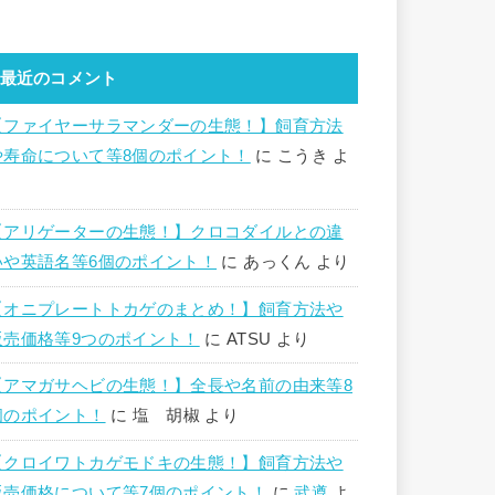
最近のコメント
【ファイヤーサラマンダーの生態！】飼育方法
や寿命について等8個のポイント！
に
こうき
よ
り
【アリゲーターの生態！】クロコダイルとの違
いや英語名等6個のポイント！
に
あっくん
より
【オニプレートトカゲのまとめ！】飼育方法や
販売価格等9つのポイント！
に
ATSU
より
【アマガサヘビの生態！】全長や名前の由来等8
個のポイント！
に
塩 胡椒
より
【クロイワトカゲモドキの生態！】飼育方法や
販売価格について等7個のポイント！
に
武遵
よ