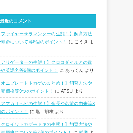
最近のコメント
【ファイヤーサラマンダーの生態！】飼育方法
や寿命について等8個のポイント！
に
こうき
よ
り
【アリゲーターの生態！】クロコダイルとの違
いや英語名等6個のポイント！
に
あっくん
より
【オニプレートトカゲのまとめ！】飼育方法や
販売価格等9つのポイント！
に
ATSU
より
【アマガサヘビの生態！】全長や名前の由来等8
個のポイント！
に
塩 胡椒
より
【クロイワトカゲモドキの生態！】飼育方法や
販売価格について等7個のポイント！
に
武遵
よ