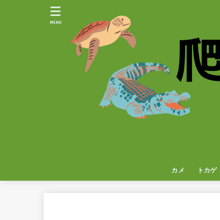
MENU
カメ
トカゲ
イグア
カメレ
ヤモリ