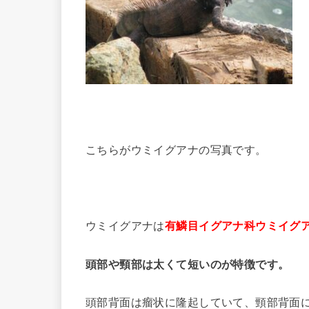
こちらがウミイグアナの写真です。
ウミイグアナは
有鱗目イグアナ科ウミイグ
頭部や頸部は太くて短いのが特徴です。
頭部背面は瘤状に隆起していて、頸部背面に