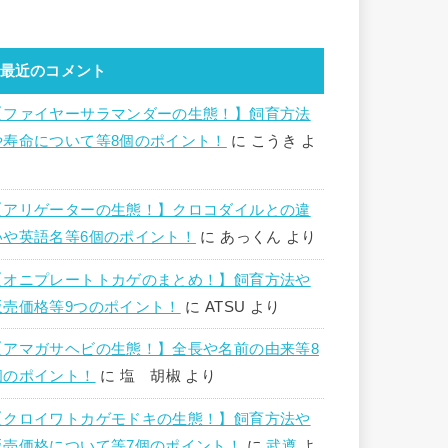
最近のコメント
【ファイヤーサラマンダーの生態！】飼育方法
や寿命について等8個のポイント！
に
こうき
よ
り
【アリゲーターの生態！】クロコダイルとの違
いや英語名等6個のポイント！
に
あっくん
より
【オニプレートトカゲのまとめ！】飼育方法や
販売価格等9つのポイント！
に
ATSU
より
【アマガサヘビの生態！】全長や名前の由来等8
個のポイント！
に
塩 胡椒
より
【クロイワトカゲモドキの生態！】飼育方法や
販売価格について等7個のポイント！
に
武遵
よ