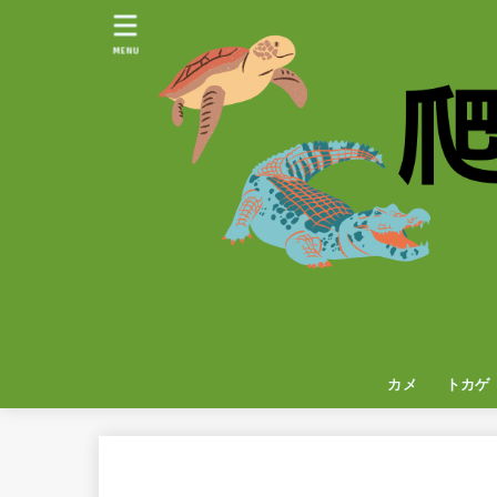
MENU
カメ
トカゲ
イグア
カメレ
ヤモリ