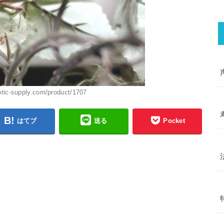
otic-supply.com/product/1707
はてブ
送る
Pocket