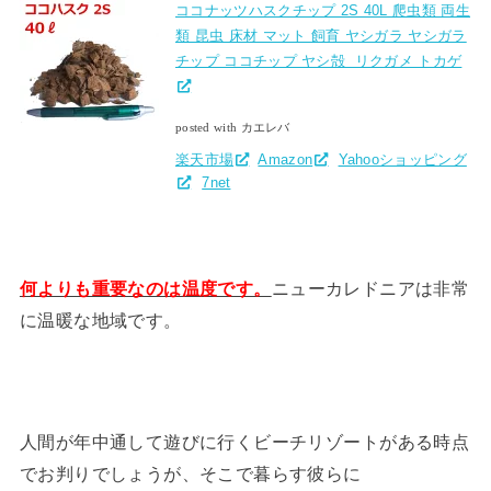
ココナッツハスクチップ 2S 40L 爬虫類 両生
類 昆虫 床材 マット 飼育 ヤシガラ ヤシガラ
チップ ココチップ ヤシ殻 リクガメ トカゲ
posted with カエレバ
楽天市場
Amazon
Yahooショッピング
7net
何よりも重要なのは温度です。
ニューカレドニアは非常
に温暖な地域です。
人間が年中通して遊びに行くビーチリゾートがある時点
でお判りでしょうが、そこで暮らす彼らに