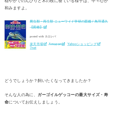
穏やかでのんびりと木の枝に寝ている様子は、中々心が
和みますよ。
爬虫類・両生類 ニューワイド学研の図鑑 / 鳥羽通久
【図鑑】
posted with カエレバ
楽天市場
Amazon
Yahooショッピング
7net
どうでしょうか？飼いたくなってきましたか？
そんな人の為に、
ガーゴイルゲッコーの最大サイズ・寿
命
についてお伝えしましょう。