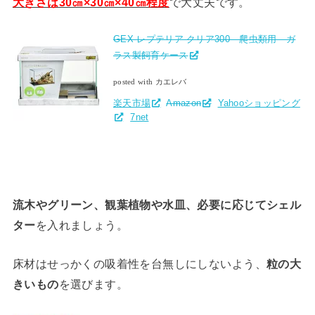
大きさは30㎝×30㎝×40㎝程度
で大丈夫です。
GEX レプテリア クリア300 爬虫類用 ガ
ラス製飼育ケース
posted with カエレバ
楽天市場
Amazon
Yahooショッピング
7net
流木やグリーン、観葉植物や水皿、必要に応じてシェル
ター
を入れましょう。
床材はせっかくの吸着性を台無しにしないよう、
粒の大
きいもの
を選びます。