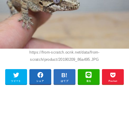
https://from-scratch.ocnk.net/data/from-
scratch/product/20190209_86a495.JPG
ツイート
シェア
はてブ
送る
Pocket