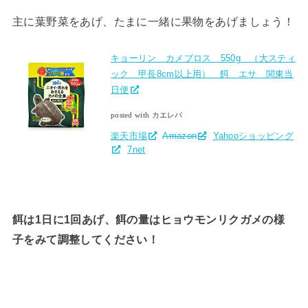
主に葉野菜をあげ、たまに一緒に果物をあげましょう！
キョーリン カメプロス 550g （大スティ
ック 甲長8cm以上用） 餌 エサ 関東当
日便
posted with カエレバ
楽天市場
Amazon
Yahooショッピング
7net
餌は1日に1回あげ、餌の量はヒョウモンリクガメの様
子をみて調整してください！