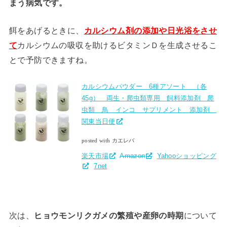
まう病気です。
餌をあげるときに、
カルシウム剤の添加や日光浴をさせ
て
カルシウムの吸収を助けるビタミンＤを生成させるこ
とで予防できますね。
カルシウムパウダー 6種アソート （各
45g） 両生・爬虫類専用 飼料添加剤 爬
虫類 鳥 インコ サプリメント 添加剤
関東当日便
posted with カエレバ
楽天市場
Amazon
Yahooショッピング
7net
次は、
ヒョウモンリクガメの繁殖や産卵の時期
について