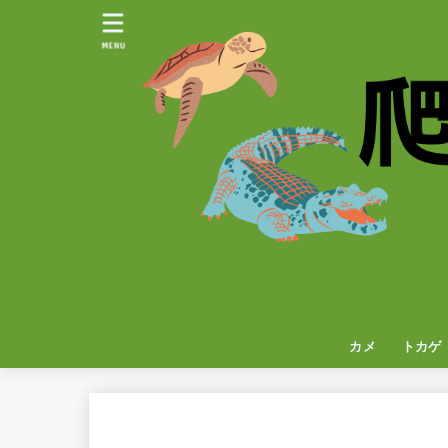
MENU
カメ
トカゲ
イグア
カメレ
ヤモリ