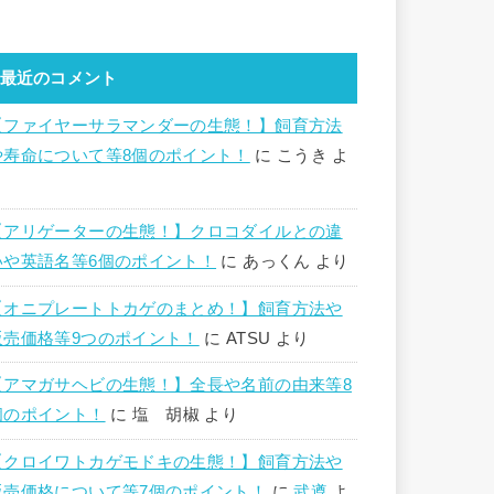
最近のコメント
【ファイヤーサラマンダーの生態！】飼育方法
や寿命について等8個のポイント！
に
こうき
よ
り
【アリゲーターの生態！】クロコダイルとの違
いや英語名等6個のポイント！
に
あっくん
より
【オニプレートトカゲのまとめ！】飼育方法や
販売価格等9つのポイント！
に
ATSU
より
【アマガサヘビの生態！】全長や名前の由来等8
個のポイント！
に
塩 胡椒
より
【クロイワトカゲモドキの生態！】飼育方法や
販売価格について等7個のポイント！
に
武遵
よ