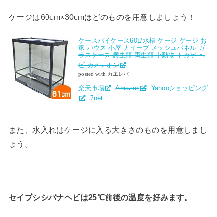
ケージは60cm×30cmほどのものを用意しましょう！
ケースバイケース60L/水槽 ケージ ゲージ お
家 ハウス 小屋 ナイーブ メッシュパネル ガ
ラスケース 爬虫類 両生類 小動物 トカゲ ヘ
ビ カメレオン
posted with カエレバ
楽天市場
Amazon
Yahooショッピング
7net
また、水入れはケージに入る大きさのものを用意しまし
ょう。
セイブシシバナヘビは25℃前後の温度を好みます。