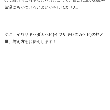
ので縦方向に流木などをほどこして、自然に近い湿度や
気温にちかづけるとよいかもしれません。
次に、
イワサキセダカヘビ(イワサキセタカヘビ)の餌と
量、与え方
をお伝えします！