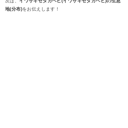
次は、
イワサキセダカヘビ(イワサキセタカヘビ)の生息
地(分布)
をお伝えします！