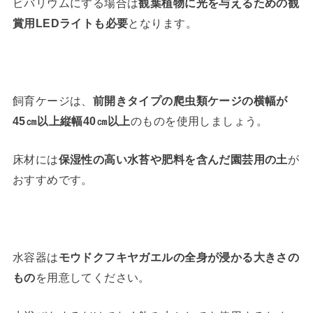
ビバリウムにする場合は
観葉植物に光を与えるための観
賞用LEDライトも必要
となります。
飼育ケージは、
前開きタイプの爬虫類ケージの横幅が
45㎝以上縦幅40㎝以上
のものを使用しましょう。
床材には
保湿性の高い水苔や肥料を含んだ園芸用の土
が
おすすめです。
水容器は
モウドクフキヤガエルの全身が浸かる大きさの
もの
を用意してください。