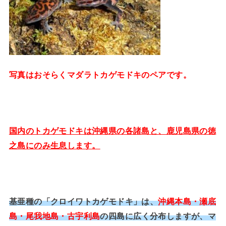
写真はおそらくマダラトカゲモドキのペアです。
国内のトカゲモドキは沖縄県の各諸島と、鹿児島県の徳
之島にのみ生息します。
基亜種の「クロイワトカゲモドキ」は、
沖縄本島・瀬底
島・尾我地島・古宇利島
の四島に広く分布しますが、マ