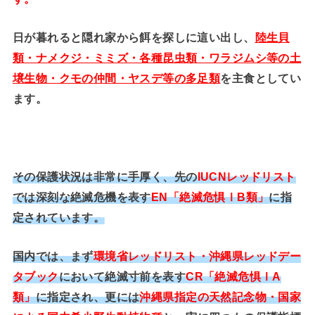
日が暮れると隠れ家から餌を探しに這い出し、
陸生貝
類・ナメクジ・ミミズ・各種昆虫類・ワラジムシ等の土
壌生物・クモの仲間・ヤスデ等の多足類
を主食としてい
ます。
その保護状況は非常に手厚く、先の
IUCNレッドリスト
では深刻な絶滅危機を表す
EN「絶滅危惧ⅠB類」
に指
定されています。
国内では、まず
環境省レッドリスト・沖縄県レッドデー
タブック
において絶滅寸前を表す
CR「絶滅危惧ⅠA
類」
に指定され、更には
沖縄県指定の天然記念物・国家