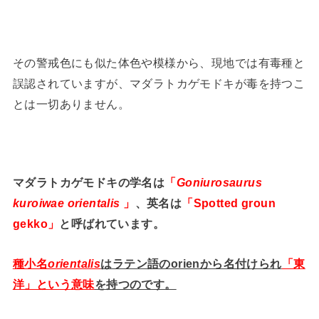
その警戒色にも似た体色や模様から、現地では有毒種と
誤認されていますが、マダラトカゲモドキが毒を持つこ
とは一切ありません。
マダラトカゲモドキの学名は
「
Goniurosaurus
kuroiwae orientalis
」
、英名は
「Spotted groun
gekko」
と呼ばれています。
種小名
orientalis
はラテン語のorienから名付けられ
「東
洋」という意味
を持つのです。