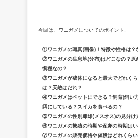
今回は、ワニガメについてのポイント、
①ワニガメの写真(画像)！特徴や性格は
②ワニガメの生息地(分布)はどこなの？
惧種なの？
③ワニガメが成体になると最大でどれくら
は？天敵はだれ？
④ワニガメはペットにできる？飼育(飼い
餌にしている？スイカを食べるの？
⑤ワニガメの性別雌雄(メスオス)の見分け
⑥ワニガメの繁殖の時期や産卵の時期はい
⑦ワニガメの販売価格や値段はどれくらい