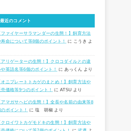
最近のコメント
【ファイヤーサラマンダーの生態！】飼育方法
や寿命について等8個のポイント！
に
こうき
よ
り
【アリゲーターの生態！】クロコダイルとの違
いや英語名等6個のポイント！
に
あっくん
より
【オニプレートトカゲのまとめ！】飼育方法や
販売価格等9つのポイント！
に
ATSU
より
【アマガサヘビの生態！】全長や名前の由来等8
個のポイント！
に
塩 胡椒
より
【クロイワトカゲモドキの生態！】飼育方法や
販売価格について等7個のポイント！
に
武遵
よ