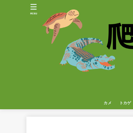
MENU
カメ
トカゲ
イグア
カメレ
ヤモリ