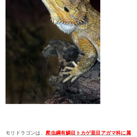
モリドラゴンは、
爬虫綱有鱗目トカゲ亜目アガマ科に属