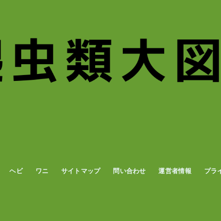
ヘビ
ワニ
サイトマップ
問い合わせ
運営者情報
プラ
ナ
オン