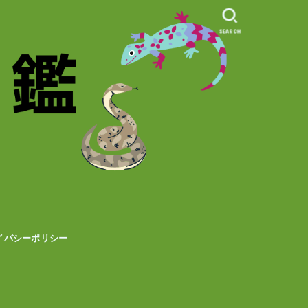
SEARCH
イバシーポリシー