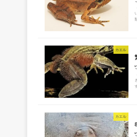
カエル
カエル