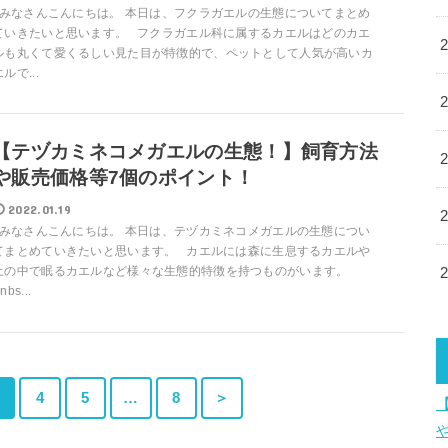
みなさんこんにちは。 本日は、フクラガエルの生態についてまとめ
ていきたいと思います。 フクラガエル科に属するカエルはどのカエ
ルも丸くて愛くるしい見た目が特徴的で、ペットとして人気が高いカ
ルで...
【テヅカミネコメガエルの生態！】飼育方法
や販売価格等7個のポイント！
2022.01.19
みなさんこんにちは。 本日は、テヅカミネコメガエルの生態につい
てまとめていきたいと思います。 カエルには森に生息するカエルや
土の中で眠るカエルなど様々な生態的特徴を持つものがいます。
nbs...
4
5
…
8
＞