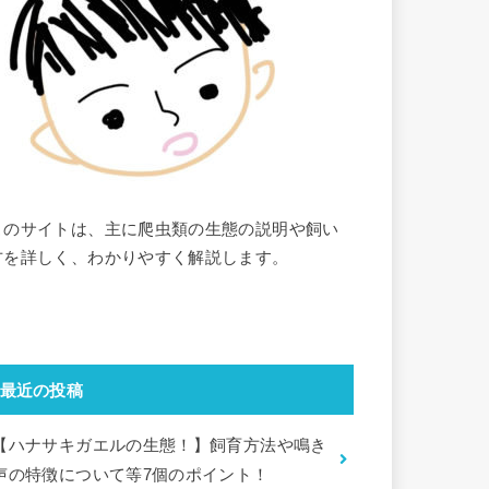
このサイトは、主に爬虫類の生態の説明や飼い
方を詳しく、わかりやすく解説します。
最近の投稿
【ハナサキガエルの生態！】飼育方法や鳴き
声の特徴について等7個のポイント！