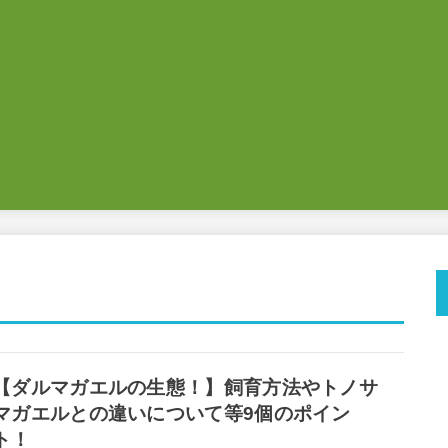
【ダルマガエルの生態！】飼育方法やトノサ
マガエルとの違いについて等9個のポイン
ト！