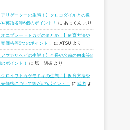
り
【アリゲーターの生態！】クロコダイルとの違
いや英語名等6個のポイント！
に
あっくん
より
【オニプレートトカゲのまとめ！】飼育方法や
販売価格等9つのポイント！
に
ATSU
より
【アマガサヘビの生態！】全長や名前の由来等8
個のポイント！
に
塩 胡椒
より
【クロイワトカゲモドキの生態！】飼育方法や
販売価格について等7個のポイント！
に
武遵
よ
り