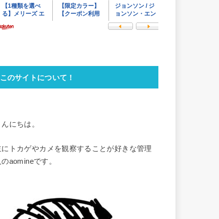
このサイトについて！
こんにちは。
主にトカゲやカメを観察することが好きな管理
のaomineです。