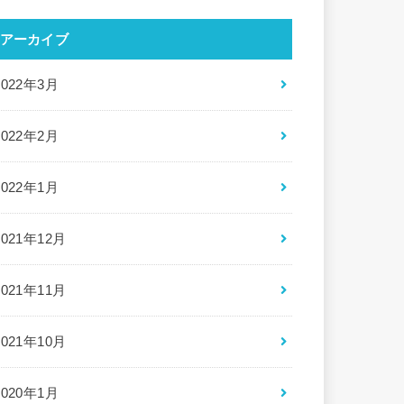
アーカイブ
2022年3月
2022年2月
2022年1月
2021年12月
2021年11月
2021年10月
2020年1月