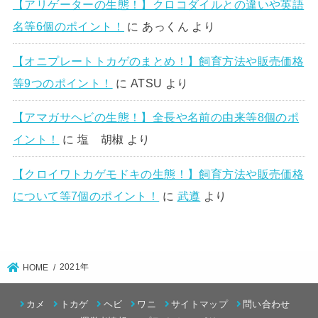
【アリゲーターの生態！】クロコダイルとの違いや英語
名等6個のポイント！
に
あっくん
より
【オニプレートトカゲのまとめ！】飼育方法や販売価格
等9つのポイント！
に
ATSU
より
【アマガサヘビの生態！】全長や名前の由来等8個のポ
イント！
に
塩 胡椒
より
【クロイワトカゲモドキの生態！】飼育方法や販売価格
について等7個のポイント！
に
武遵
より
2021年
HOME
カメ
トカゲ
ヘビ
ワニ
サイトマップ
問い合わせ