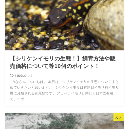
【シリケンイモリの生態！】飼育方法や販
売価格について等10個のポイント！
2022.01.19
みなさんこんにちは。 本日は、シリケンイモリの生態についてまと
めていきたいと思います。 シリケンイモリは有尾目イモリ科イモリ
属に分類される有尾類です。 アカハライモリと同じく日本固有種
で、イボ...
カメ