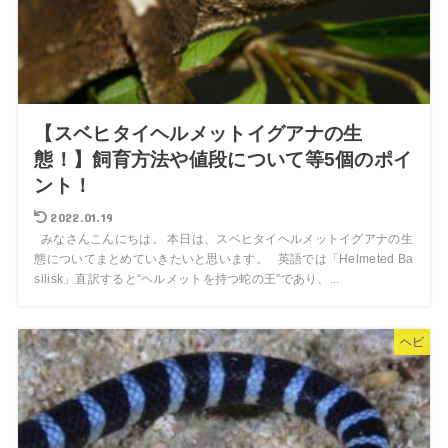
【スベヒタイヘルメットイグアナの生
態！】飼育方法や値段について等5個のポイ
ント！
2022.01.19
みなさんこんにちは。 本日は、スベヒタイヘルメットイグアナの生
態についてまとめていきたいと思います。 英語では「Helmeted Ba
silisk」直訳すると“ヘルメットを持つ蛇の王”であり、...
ヘビ