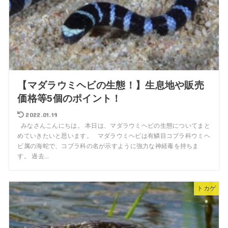
【マダラウミヘビの生態！】生息地や販売
価格等5個のポイント！
2022.01.19
みなさんこんにちは。 本日は、マダラウミヘビの生態についてまと
めていきたいと思います。 マダラウミヘビは有鱗目コブラ科ウミヘ
ビ属の海蛇で、コブラ科の名が示すように強力な神経毒を持ちま
す。 過去...
トカゲ